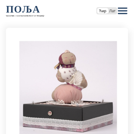
ПОЉА
Ћир
Лат
часопис за књижевност и теорију