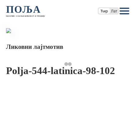
ПОЉА
Ћир
Лат
часопис за књижевност и теорију
Ликовни лајтмотив
Polja-544-latinica-98-102