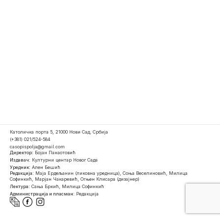
Католичка порта 5, 21000 Нови Сад, Србија
(+381) 021/524-584
casopispolja@gmail.com
Директор:
Бојан Панаотовић
Издавач:
Културни центар Новог Сада
Уредник:
Ален Бешић
Редакција:
Маја Ердељанин (ликовна уредница), Соња Веселиновић, Милица
Софинкић, Марјан Чакаревић, Огњен Клисара (дизајнер)
Лектура:
Сања Бркић, Милица Софинкић
Администрација и пласман:
Редакција