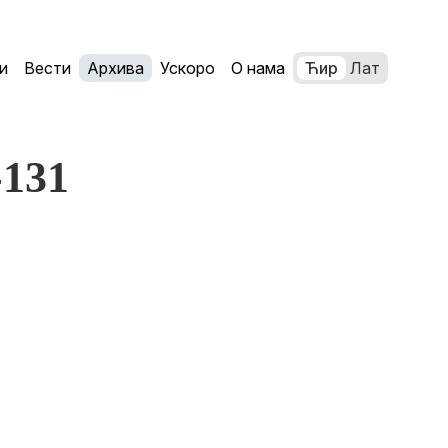
и
Вести
Архива
Ускоро
О нама
Ћир
Лат
-131