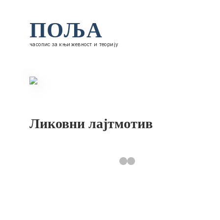
ПОЉА
часопис за књижевност и теорију
Ликовни лајтмотив