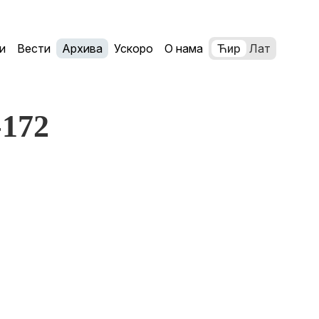
и
Вести
Архива
Ускоро
О нама
Ћир
Лат
-172