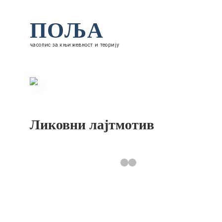
ПОЉА
часопис за књижевност и теорију
Ликовни лајтмотив