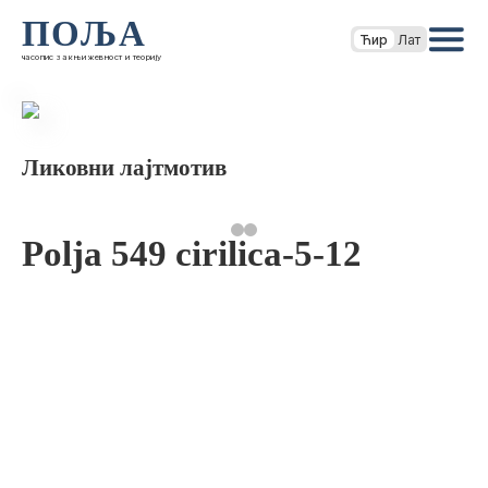
ПОЉА
Ћир
Лат
часопис за књижевност и теорију
Ликовни лајтмотив
Polja 549 cirilica-5-12