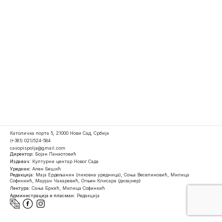
Католичка порта 5, 21000 Нови Сад, Србија
(+381) 021/524-584
casopispolja@gmail.com
Директор:
Бојан Панаотовић
Издавач:
Културни центар Новог Сада
Уредник:
Ален Бешић
Редакција:
Маја Ердељанин (ликовна уредница), Соња Веселиновић, Милица
Софинкић, Марјан Чакаревић, Огњен Клисара (дизајнер)
Лектура:
Сања Бркић, Милица Софинкић
Администрација и пласман:
Редакција