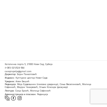
Католичка порта 5, 21000 Нови Сад, Србија
(+381) 021/524-584
casopispolja@gmail.com
Директор:
Бојан Панаотовић
Издавач:
Културни центар Новог Сада
Уредник:
Ален Бешић
Редакција:
Маја Ердељанин (ликовна уредница), Соња Веселиновић, Милица
Софинкић, Марјан Чакаревић, Огњен Клисара (дизајнер)
Лектура:
Сања Бркић, Милица Софинкић
Администрација и пласман:
Редакција