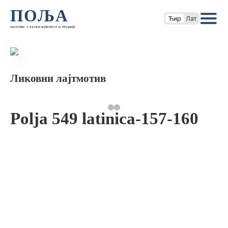
ПОЉА
Ћир
Лат
часопис за књижевност и теорију
Ликовни лајтмотив
Polja 549 latinica-157-160