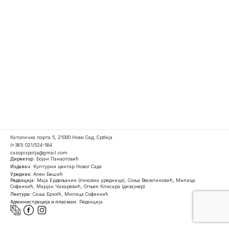
Католичка порта 5, 21000 Нови Сад, Србија
(+381) 021/524-584
casopispolja@gmail.com
Директор:
Бојан Панаотовић
Издавач:
Културни центар Новог Сада
Уредник:
Ален Бешић
Редакција:
Маја Ердељанин (ликовна уредница), Соња Веселиновић, Милица
Софинкић, Марјан Чакаревић, Огњен Клисара (дизајнер)
Лектура:
Сања Бркић, Милица Софинкић
Администрација и пласман:
Редакција