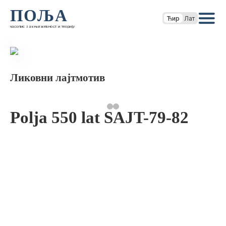
ПОЉА
Ћир
Лат
часопис за књижевност и теорију
Ликовни лајтмотив
Polja 550 lat SAJT-79-82