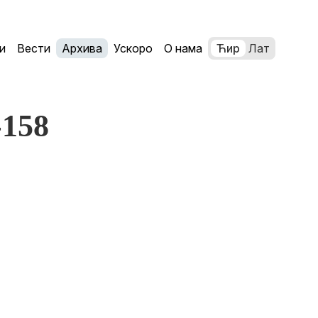
и
Вести
Архива
Ускоро
О нама
Ћир
Лат
-158