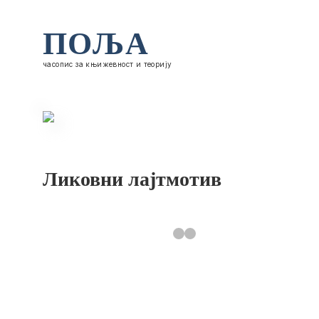
ПОЉА
часопис за књижевност и теорију
Ликовни лајтмотив