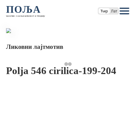
ПОЉА
Ћир
Лат
часопис за књижевност и теорију
Ликовни лајтмотив
Polja 546 cirilica-199-204