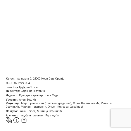
Католичка порта 5, 21000 Нови Сад, Србија
(+381) 021/524-584
casopispolja@gmail.com
Директор:
Бојан Панаотовић
Издавач:
Културни центар Новог Сада
Уредник:
Ален Бешић
Редакција:
Маја Ердељанин (ликовна уредница), Соња Веселиновић, Милица
Софинкић, Марјан Чакаревић, Огњен Клисара (дизајнер)
Лектура:
Сања Бркић, Милица Софинкић
Администрација и пласман:
Редакција