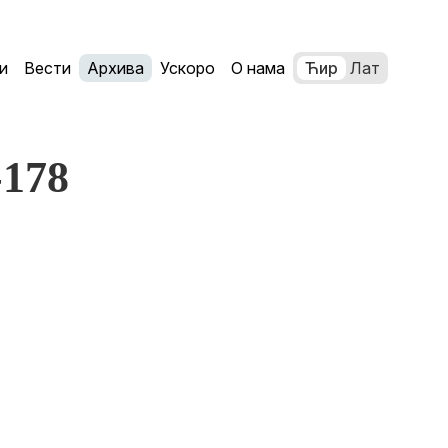
и
Вести
Архива
Ускоро
О нама
Ћир
Лат
-178