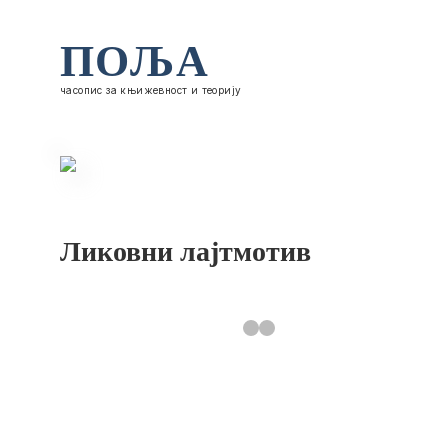
ПОЉА
часопис за књижевност и теорију
Ликовни лајтмотив