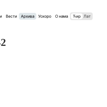
и
Вести
Архива
Ускоро
О нама
Ћир
Лат
42