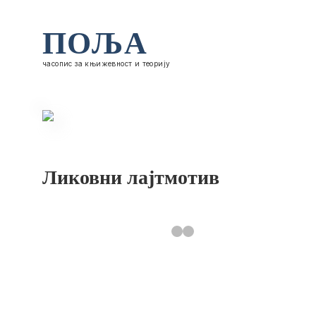
ПОЉА
часопис за књижевност и теорију
Ликовни лајтмотив