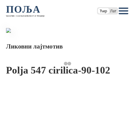
ПОЉА
Ћир
Лат
часопис за књижевност и теорију
Ликовни лајтмотив
Polja 547 cirilica-90-102