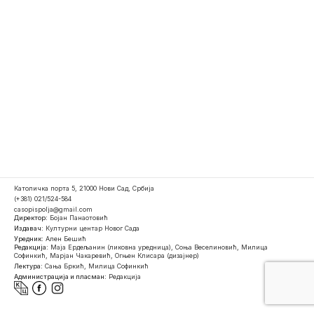
Католичка порта 5, 21000 Нови Сад, Србија
(+381) 021/524-584
casopispolja@gmail.com
Директор:
Бојан Панаотовић
Издавач:
Културни центар Новог Сада
Уредник:
Ален Бешић
Редакција:
Маја Ердељанин (ликовна уредница), Соња Веселиновић, Милица
Софинкић, Марјан Чакаревић, Огњен Клисара (дизајнер)
Лектура:
Сања Бркић, Милица Софинкић
Администрација и пласман:
Редакција