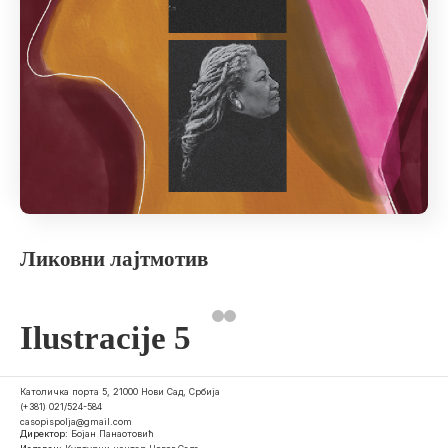
Ликовни лајтмотив
Ilustracije 5
Католичка порта 5, 21000 Нови Сад, Србија
(+381) 021/524-584
casopispolja@gmail.com
Директор:
Бојан Панаотовић