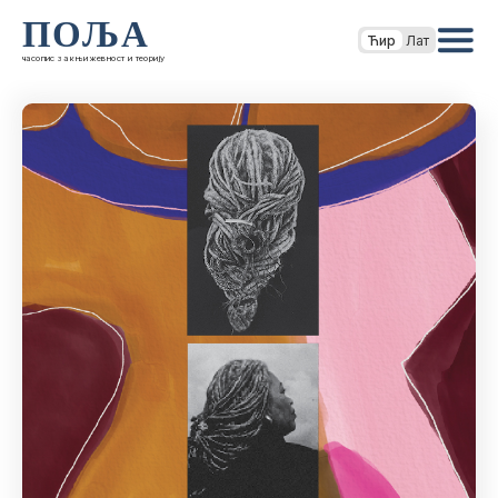
ПОЉА
Ћир
Лат
часопис за књижевност и теорију