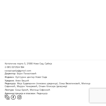
Католичка порта 5, 21000 Нови Сад, Србија
(+381) 021/524-584
casopispolja@gmail.com
Директор:
Бојан Панаотовић
Издавач:
Културни центар Новог Сада
Уредник:
Ален Бешић
Редакција:
Маја Ердељанин (ликовна уредница), Соња Веселиновић, Милица
Софинкић, Марјан Чакаревић, Огњен Клисара (дизајнер)
Лектура:
Сања Бркић, Милица Софинкић
Администрација и пласман:
Редакција