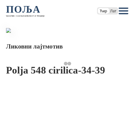
ПОЉА
Ћир
Лат
часопис за књижевност и теорију
Ликовни лајтмотив
Polja 548 cirilica-34-39