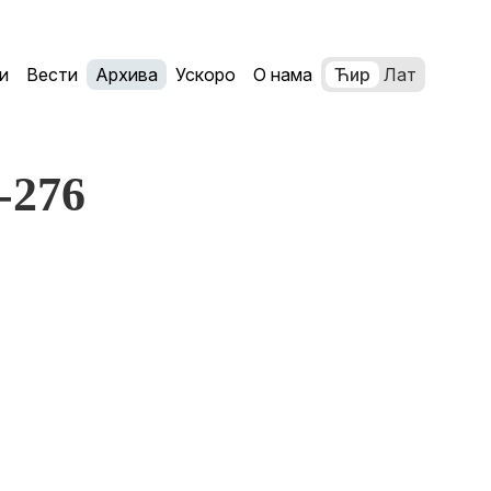
и
Вести
Архива
Ускоро
О нама
Ћир
Лат
3-276