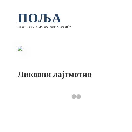
ПОЉА
часопис за књижевност и теорију
Ликовни лајтмотив