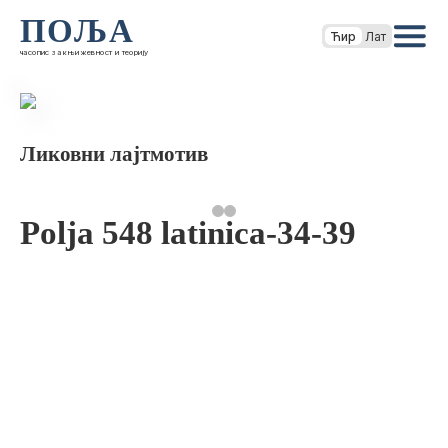
ПОЉА
Ћир
Лат
часопис за књижевност и теорију
Ликовни лајтмотив
Polja 548 latinica-34-39