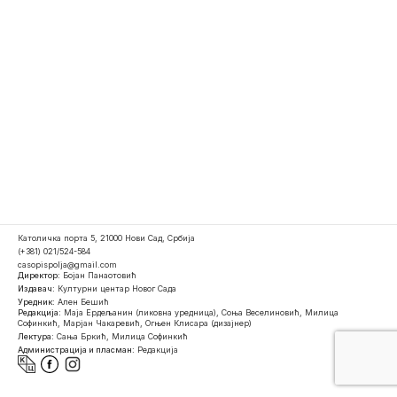
Католичка порта 5, 21000 Нови Сад, Србија
(+381) 021/524-584
casopispolja@gmail.com
Директор:
Бојан Панаотовић
Издавач:
Културни центар Новог Сада
Уредник:
Ален Бешић
Редакција:
Маја Ердељанин (ликовна уредница), Соња Веселиновић, Милица
Софинкић, Марјан Чакаревић, Огњен Клисара (дизајнер)
Лектура:
Сања Бркић, Милица Софинкић
Администрација и пласман:
Редакција