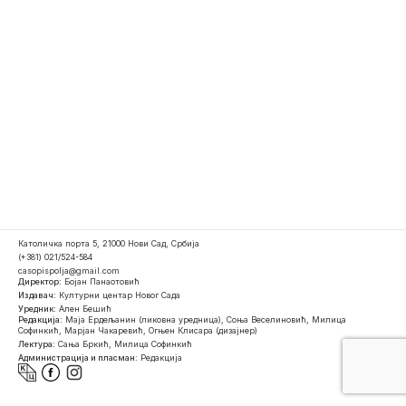
Католичка порта 5, 21000 Нови Сад, Србија
(+381) 021/524-584
casopispolja@gmail.com
Директор:
Бојан Панаотовић
Издавач:
Културни центар Новог Сада
Уредник:
Ален Бешић
Редакција:
Маја Ердељанин (ликовна уредница), Соња Веселиновић, Милица
Софинкић, Марјан Чакаревић, Огњен Клисара (дизајнер)
Лектура:
Сања Бркић, Милица Софинкић
Администрација и пласман:
Редакција