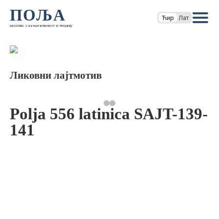
ПОЉА
Ћир
Лат
часопис за књижевност и теорију
Ликовни лајтмотив
Polja 556 latinica SAJT-139-
141