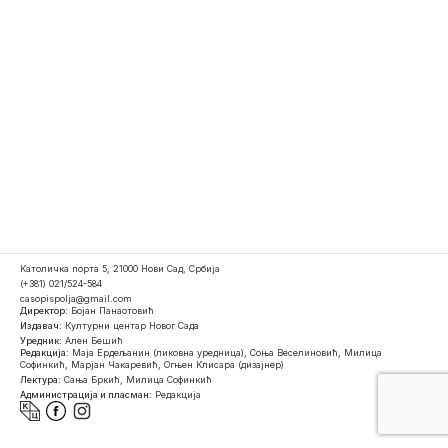
Католичка порта 5, 21000 Нови Сад, Србија
(+381) 021/524-584
casopispolja@gmail.com
Директор:
Бојан Панаотовић
Издавач:
Културни центар Новог Сада
Уредник:
Ален Бешић
Редакција:
Маја Ердељанин (ликовна уредница), Соња Веселиновић, Милица
Софинкић, Марјан Чакаревић, Огњен Клисара (дизајнер)
Лектура:
Сања Бркић, Милица Софинкић
Администрација и пласман:
Редакција