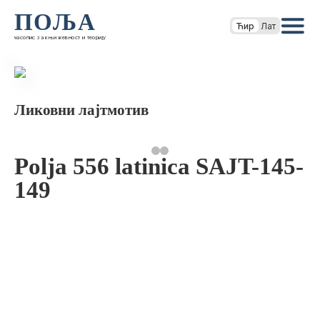
ПОЉА
Ћир
Лат
часопис за књижевност и теорију
Ликовни лајтмотив
Polja 556 latinica SAJT-145-
149