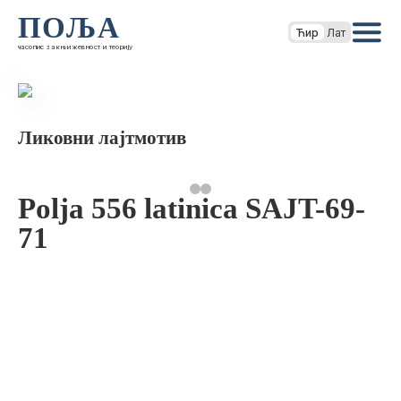
ПОЉА
Ћир
Лат
часопис за књижевност и теорију
Ликовни лајтмотив
Polja 556 latinica SAJT-69-
71