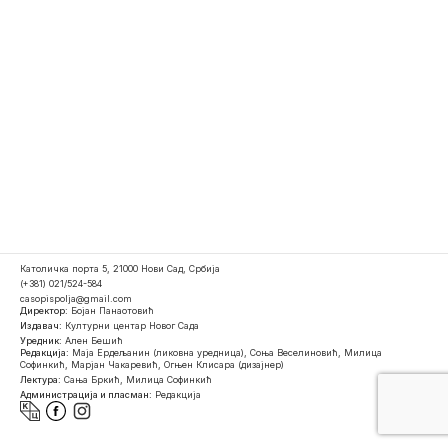
Католичка порта 5, 21000 Нови Сад, Србија
(+381) 021/524-584
casopispolja@gmail.com
Директор:
Бојан Панаотовић
Издавач:
Културни центар Новог Сада
Уредник:
Ален Бешић
Редакција:
Маја Ердељанин (ликовна уредница), Соња Веселиновић, Милица
Софинкић, Марјан Чакаревић, Огњен Клисара (дизајнер)
Лектура:
Сања Бркић, Милица Софинкић
Администрација и пласман:
Редакција