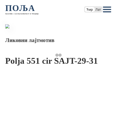
ПОЉА
Ћир
Лат
часопис за књижевност и теорију
Ликовни лајтмотив
Polja 551 cir SAJT-29-31