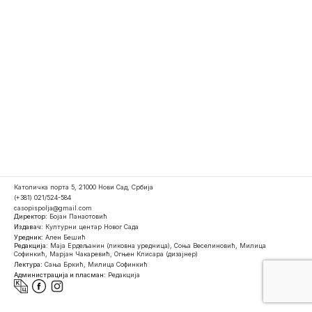
Католичка порта 5, 21000 Нови Сад, Србија
(+381) 021/524-584
casopispolja@gmail.com
Директор:
Бојан Панаотовић
Издавач:
Културни центар Новог Сада
Уредник:
Ален Бешић
Редакција:
Маја Ердељанин (ликовна уредница), Соња Веселиновић, Милица
Софинкић, Марјан Чакаревић, Огњен Клисара (дизајнер)
Лектура:
Сања Бркић, Милица Софинкић
Администрација и пласман:
Редакција