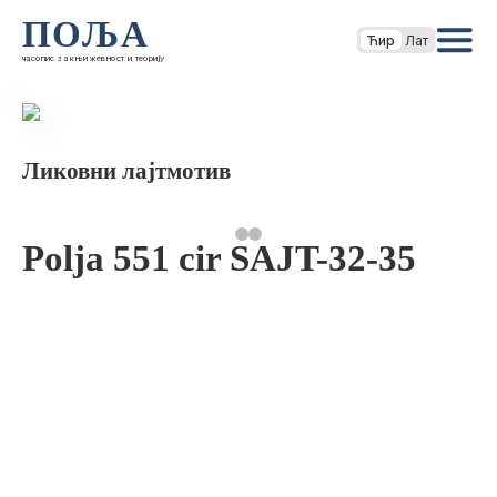
ПОЉА
Ћир
Лат
часопис за књижевност и теорију
Ликовни лајтмотив
Polja 551 cir SAJT-32-35