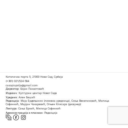
Католичка порта 5, 21000 Нови Сад, Србија
(+381) 021/524-584
casopispolja@gmail.com
Директор:
Бојан Панаотовић
Издавач:
Културни центар Новог Сада
Уредник:
Ален Бешић
Редакција:
Маја Ердељанин (ликовна уредница), Соња Веселиновић, Милица
Софинкић, Марјан Чакаревић, Огњен Клисара (дизајнер)
Лектура:
Сања Бркић, Милица Софинкић
Администрација и пласман:
Редакција