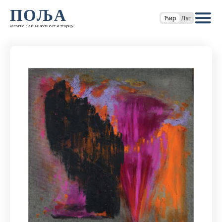
ПОЉА
Ћир
Лат
часопис за књижевност и теорију