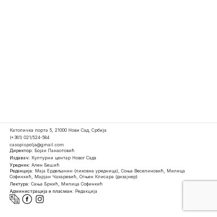
Католичка порта 5, 21000 Нови Сад, Србија
(+381) 021/524-584
casopispolja@gmail.com
Директор:
Бојан Панаотовић
Издавач:
Културни центар Новог Сада
Уредник:
Ален Бешић
Редакција:
Маја Ердељанин (ликовна уредница), Соња Веселиновић, Милица
Софинкић, Марјан Чакаревић, Огњен Клисара (дизајнер)
Лектура:
Сања Бркић, Милица Софинкић
Администрација и пласман:
Редакција