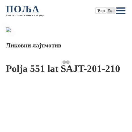
ПОЉА
Ћир
Лат
часопис за књижевност и теорију
Ликовни лајтмотив
Polja 551 lat SAJT-201-210