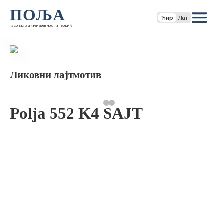
ПОЉА
Ћир
Лат
часопис за књижевност и теорију
Ликовни лајтмотив
Polja 552 K4 SAJT