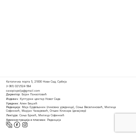
Католичка порта 5, 21000 Нови Сад, Србија
(+381) 021/524-584
casopispolja@gmail.com
Директор:
Бојан Панаотовић
Издавач:
Културни центар Новог Сада
Уредник:
Ален Бешић
Редакција:
Маја Ердељанин (ликовна уредница), Соња Веселиновић, Милица
Софинкић, Марјан Чакаревић, Огњен Клисара (дизајнер)
Лектура:
Сања Бркић, Милица Софинкић
Администрација и пласман:
Редакција