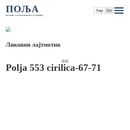
ПОЉА
Ћир
Лат
часопис за књижевност и теорију
Ликовни лајтмотив
Polja 553 cirilica-67-71