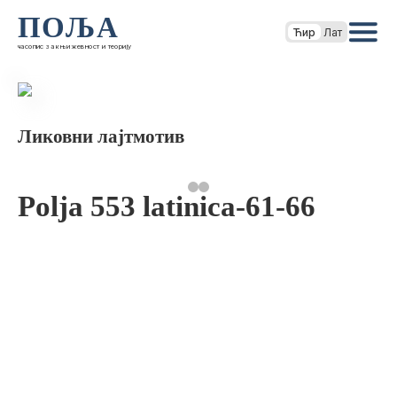
ПОЉА
Ћир
Лат
часопис за књижевност и теорију
Ликовни лајтмотив
Polja 553 latinica-61-66