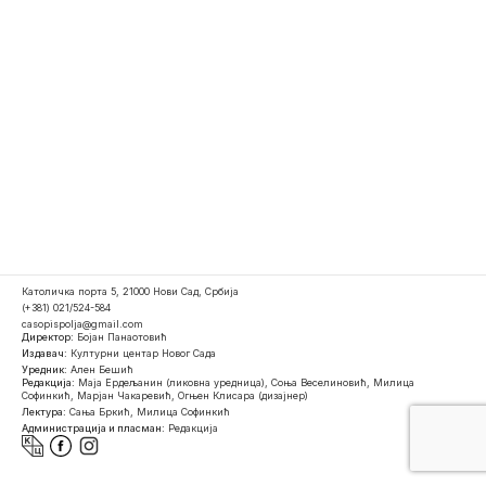
Католичка порта 5, 21000 Нови Сад, Србија
(+381) 021/524-584
casopispolja@gmail.com
Директор:
Бојан Панаотовић
Издавач:
Културни центар Новог Сада
Уредник:
Ален Бешић
Редакција:
Маја Ердељанин (ликовна уредница), Соња Веселиновић, Милица
Софинкић, Марјан Чакаревић, Огњен Клисара (дизајнер)
Лектура:
Сања Бркић, Милица Софинкић
Администрација и пласман:
Редакција