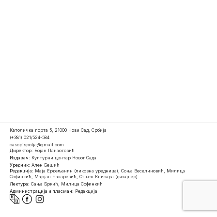
Католичка порта 5, 21000 Нови Сад, Србија
(+381) 021/524-584
casopispolja@gmail.com
Директор:
Бојан Панаотовић
Издавач:
Културни центар Новог Сада
Уредник:
Ален Бешић
Редакција:
Маја Ердељанин (ликовна уредница), Соња Веселиновић, Милица
Софинкић, Марјан Чакаревић, Огњен Клисара (дизајнер)
Лектура:
Сања Бркић, Милица Софинкић
Администрација и пласман:
Редакција