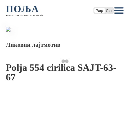
ПОЉА
Ћир
Лат
часопис за књижевност и теорију
Ликовни лајтмотив
Polja 554 cirilica SAJT-63-
67