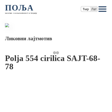
ПОЉА
Ћир
Лат
часопис за књижевност и теорију
Ликовни лајтмотив
Polja 554 cirilica SAJT-68-
78