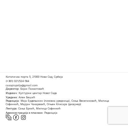
Католичка порта 5, 21000 Нови Сад, Србија
(+381) 021/524-584
casopispolja@gmail.com
Директор:
Бојан Панаотовић
Издавач:
Културни центар Новог Сада
Уредник:
Ален Бешић
Редакција:
Маја Ердељанин (ликовна уредница), Соња Веселиновић, Милица
Софинкић, Марјан Чакаревић, Огњен Клисара (дизајнер)
Лектура:
Сања Бркић, Милица Софинкић
Администрација и пласман:
Редакција