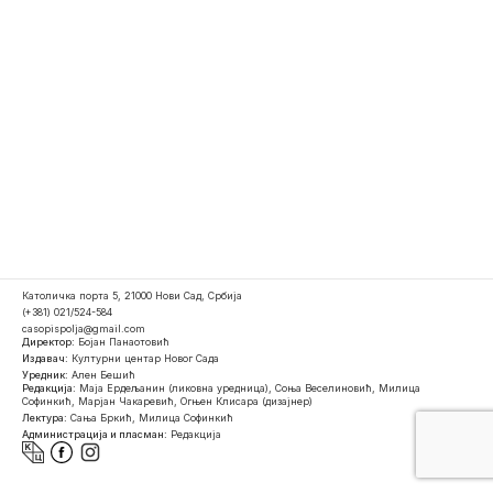
Католичка порта 5, 21000 Нови Сад, Србија
(+381) 021/524-584
casopispolja@gmail.com
Директор:
Бојан Панаотовић
Издавач:
Културни центар Новог Сада
Уредник:
Ален Бешић
Редакција:
Маја Ердељанин (ликовна уредница), Соња Веселиновић, Милица
Софинкић, Марјан Чакаревић, Огњен Клисара (дизајнер)
Лектура:
Сања Бркић, Милица Софинкић
Администрација и пласман:
Редакција