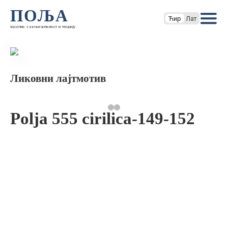
ПОЉА
Ћир
Лат
часопис за књижевност и теорију
Ликовни лајтмотив
Polja 555 cirilica-149-152