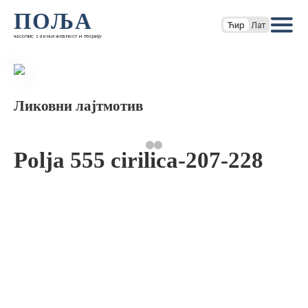
ПОЉА
Ћир
Лат
часопис за књижевност и теорију
Ликовни лајтмотив
Polja 555 cirilica-207-228