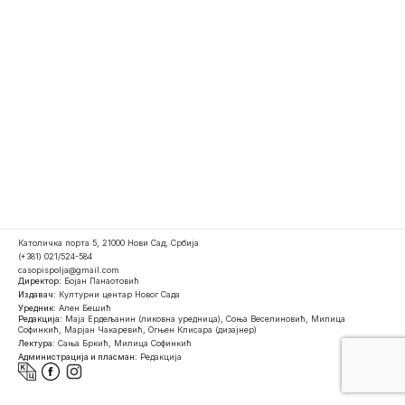
Католичка порта 5, 21000 Нови Сад, Србија
(+381) 021/524-584
casopispolja@gmail.com
Директор:
Бојан Панаотовић
Издавач:
Културни центар Новог Сада
Уредник:
Ален Бешић
Редакција:
Маја Ердељанин (ликовна уредница), Соња Веселиновић, Милица
Софинкић, Марјан Чакаревић, Огњен Клисара (дизајнер)
Лектура:
Сања Бркић, Милица Софинкић
Администрација и пласман:
Редакција