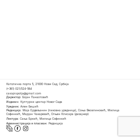
Католичка порта 5, 21000 Нови Сад, Србија
(+381) 021/524-584
casopispolja@gmail.com
Директор:
Бојан Панаотовић
Издавач:
Културни центар Новог Сада
Уредник:
Ален Бешић
Редакција:
Маја Ердељанин (ликовна уредница), Соња Веселиновић, Милица
Софинкић, Марјан Чакаревић, Огњен Клисара (дизајнер)
Лектура:
Сања Бркић, Милица Софинкић
Администрација и пласман:
Редакција