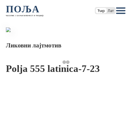
ПОЉА
Ћир
Лат
часопис за књижевност и теорију
Ликовни лајтмотив
Polja 555 latinica-7-23