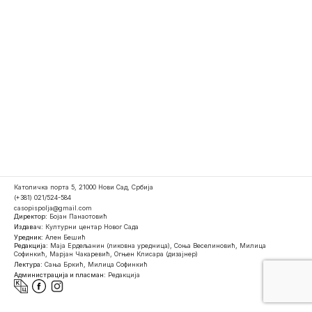
Католичка порта 5, 21000 Нови Сад, Србија
(+381) 021/524-584
casopispolja@gmail.com
Директор:
Бојан Панаотовић
Издавач:
Културни центар Новог Сада
Уредник:
Ален Бешић
Редакција:
Маја Ердељанин (ликовна уредница), Соња Веселиновић, Милица
Софинкић, Марјан Чакаревић, Огњен Клисара (дизајнер)
Лектура:
Сања Бркић, Милица Софинкић
Администрација и пласман:
Редакција