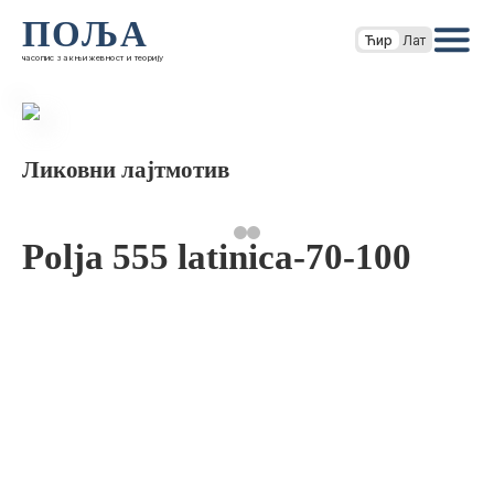
ПОЉА
Ћир
Лат
часопис за књижевност и теорију
Ликовни лајтмотив
Polja 555 latinica-70-100