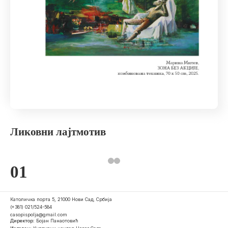
Ликовни лајтмотив
01
Католичка порта 5, 21000 Нови Сад, Србија
(+381) 021/524-584
casopispolja@gmail.com
Директор:
Бојан Панаотовић