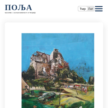
ПОЉА
Ћир
Лат
часопис за књижевност и теорију