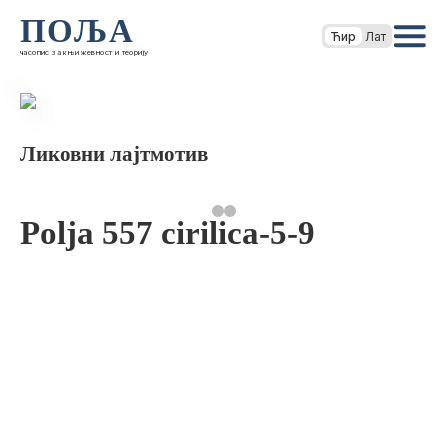
ПОЉА
Ћир
Лат
часопис за књижевност и теорију
Ликовни лајтмотив
Polja 557 cirilica-5-9