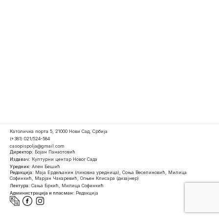
Католичка порта 5, 21000 Нови Сад, Србија
(+381) 021/524-584
casopispolja@gmail.com
Директор:
Бојан Панаотовић
Издавач:
Културни центар Новог Сада
Уредник:
Ален Бешић
Редакција:
Маја Ердељанин (ликовна уредница), Соња Веселиновић, Милица
Софинкић, Марјан Чакаревић, Огњен Клисара (дизајнер)
Лектура:
Сања Бркић, Милица Софинкић
Администрација и пласман:
Редакција