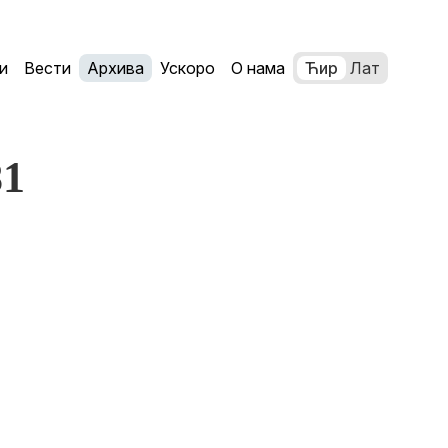
и
Вести
Архива
Ускоро
О нама
Ћир
Лат
81