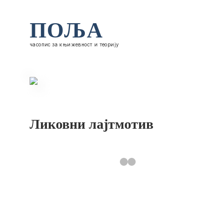
ПОЉА
часопис за књижевност и теорију
Ликовни лајтмотив