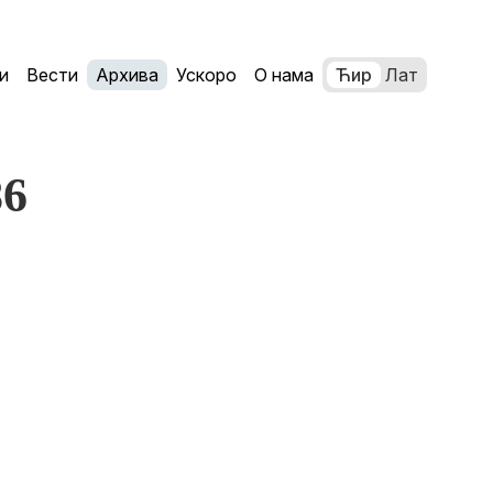
и
Вести
Архива
Ускоро
О нама
Ћир
Лат
86