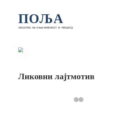
ПОЉА
часопис за књижевност и теорију
Ликовни лајтмотив