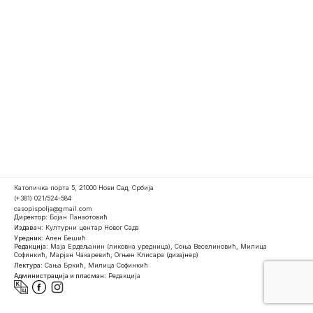
Католичка порта 5, 21000 Нови Сад, Србија
(+381) 021/524-584
casopispolja@gmail.com
Директор:
Бојан Панаотовић
Издавач:
Културни центар Новог Сада
Уредник:
Ален Бешић
Редакција:
Маја Ердељанин (ликовна уредница), Соња Веселиновић, Милица
Софинкић, Марјан Чакаревић, Огњен Клисара (дизајнер)
Лектура:
Сања Бркић, Милица Софинкић
Администрација и пласман:
Редакција