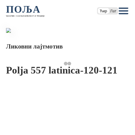
ПОЉА
Ћир
Лат
часопис за књижевност и теорију
Ликовни лајтмотив
Polja 557 latinica-120-121