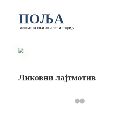
ПОЉА
часопис за књижевност и теорију
Ликовни лајтмотив