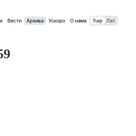
и
Вести
Архива
Ускоро
О нама
Ћир
Лат
59