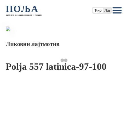
ПОЉА
Ћир
Лат
часопис за књижевност и теорију
Ликовни лајтмотив
Polja 557 latinica-97-100