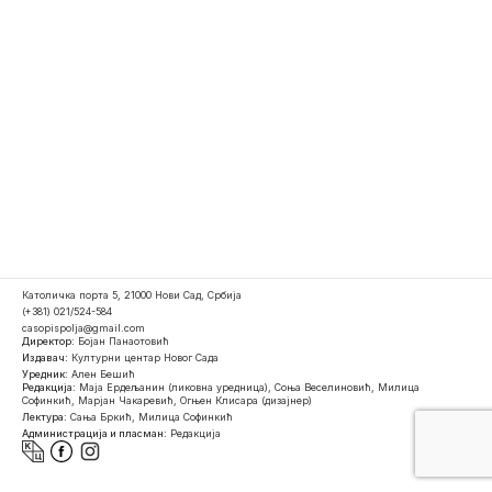
Католичка порта 5, 21000 Нови Сад, Србија
(+381) 021/524-584
casopispolja@gmail.com
Директор:
Бојан Панаотовић
Издавач:
Културни центар Новог Сада
Уредник:
Ален Бешић
Редакција:
Маја Ердељанин (ликовна уредница), Соња Веселиновић, Милица
Софинкић, Марјан Чакаревић, Огњен Клисара (дизајнер)
Лектура:
Сања Бркић, Милица Софинкић
Администрација и пласман:
Редакција