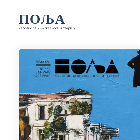
ПОЉА
часопис за књижевност и теорију