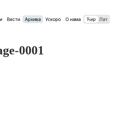
и
Вести
Архива
Ускоро
О нама
Ћир
Лат
age-0001