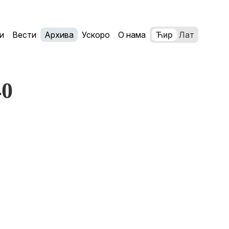
и
Вести
Архива
Ускоро
О нама
Ћир
Лат
40