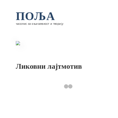
ПОЉА
часопис за књижевност и теорију
Ликовни лајтмотив