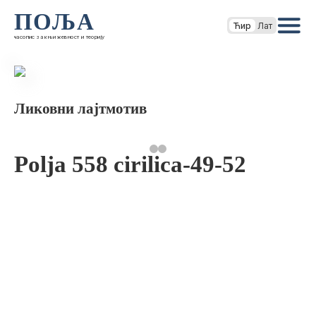
ПОЉА
Ћир
Лат
часопис за књижевност и теорију
Ликовни лајтмотив
Polja 558 cirilica-49-52