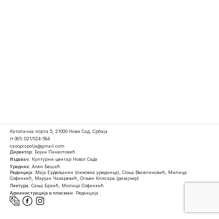
Католичка порта 5, 21000 Нови Сад, Србија
(+381) 021/524-584
casopispolja@gmail.com
Директор:
Бојан Панаотовић
Издавач:
Културни центар Новог Сада
Уредник:
Ален Бешић
Редакција:
Маја Ердељанин (ликовна уредница), Соња Веселиновић, Милица
Софинкић, Марјан Чакаревић, Огњен Клисара (дизајнер)
Лектура:
Сања Бркић, Милица Софинкић
Администрација и пласман:
Редакција