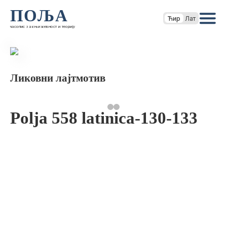
ПОЉА
Ћир
Лат
часопис за књижевност и теорију
Ликовни лајтмотив
Polja 558 latinica-130-133