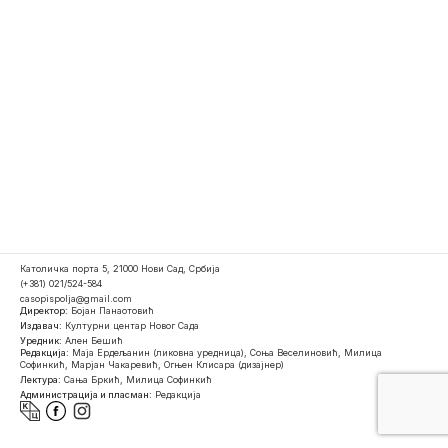
Католичка порта 5, 21000 Нови Сад, Србија
(+381) 021/524-584
casopispolja@gmail.com
Директор:
Бојан Панаотовић
Издавач:
Културни центар Новог Сада
Уредник:
Ален Бешић
Редакција:
Маја Ердељанин (ликовна уредница), Соња Веселиновић, Милица
Софинкић, Марјан Чакаревић, Огњен Клисара (дизајнер)
Лектура:
Сања Бркић, Милица Софинкић
Администрација и пласман:
Редакција