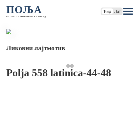
ПОЉА
Ћир
Лат
часопис за књижевност и теорију
Ликовни лајтмотив
Polja 558 latinica-44-48