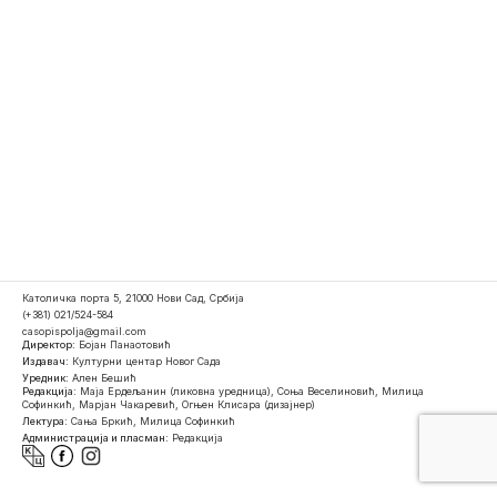
Католичка порта 5, 21000 Нови Сад, Србија
(+381) 021/524-584
casopispolja@gmail.com
Директор:
Бојан Панаотовић
Издавач:
Културни центар Новог Сада
Уредник:
Ален Бешић
Редакција:
Маја Ердељанин (ликовна уредница), Соња Веселиновић, Милица
Софинкић, Марјан Чакаревић, Огњен Клисара (дизајнер)
Лектура:
Сања Бркић, Милица Софинкић
Администрација и пласман:
Редакција