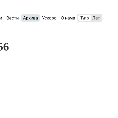
и
Вести
Архива
Ускоро
О нама
Ћир
Лат
56