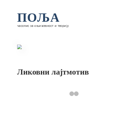
ПОЉА
часопис за књижевност и теорију
Ликовни лајтмотив