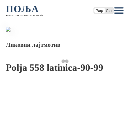
ПОЉА
Ћир
Лат
часопис за књижевност и теорију
Ликовни лајтмотив
Polja 558 latinica-90-99