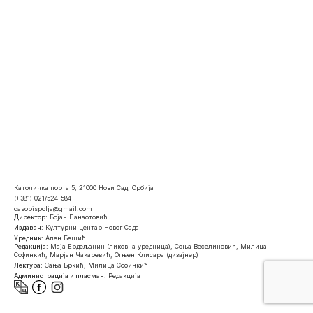
Католичка порта 5, 21000 Нови Сад, Србија
(+381) 021/524-584
casopispolja@gmail.com
Директор:
Бојан Панаотовић
Издавач:
Културни центар Новог Сада
Уредник:
Ален Бешић
Редакција:
Маја Ердељанин (ликовна уредница), Соња Веселиновић, Милица
Софинкић, Марјан Чакаревић, Огњен Клисара (дизајнер)
Лектура:
Сања Бркић, Милица Софинкић
Администрација и пласман:
Редакција