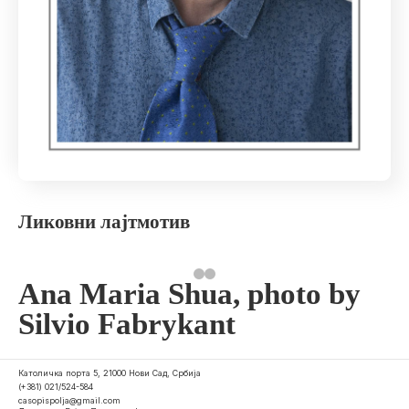
Ликовни лајтмотив
Ana Maria Shua, photo by
Silvio Fabrykant
Католичка порта 5, 21000 Нови Сад, Србија
(+381) 021/524-584
casopispolja@gmail.com