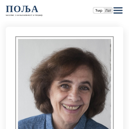
ПОЉА
Ћир
Лат
часопис за књижевност и теорију