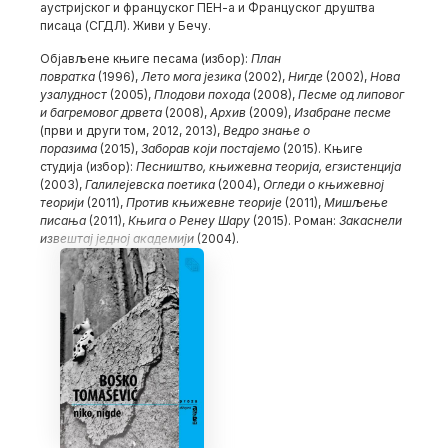
аустријског и француског ПЕН-а и Француског друштва
писаца (СГДЛ). Живи у Бечу.
Објављене књиге песама (избор):
План
повратка
(1996),
Лето мога језика
(2002),
Нигде
(2002),
Нова
узалудност
(2005),
Плодови похода
(2008),
Песме од липовог
и багремовог дрвета
(2008),
Архив
(2009),
Изабране песме
(први и други том, 2012, 2013),
Ведро знање о
поразима
(2015),
Заборав који постајемо
(2015). Књиге
студија (избор):
Песништво, књижевна теорија, егзистенција
(2003),
Галилејевска поетика
(2004),
Огледи о књижевној
теорији
(2011),
Против књижевне теорије
(2011),
Мишљење
писања
(2011),
Књига о Ренеу Шару
(2015). Роман:
Закаснели
извештај једној академији
(2004).