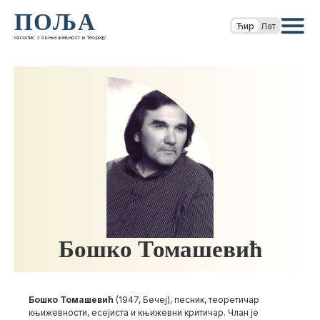
ПОЉА
Ћир
Лат
часопис за књижевност и теорију
Бошко Томашевић
Бошко Томашевић
(1947, Бечеј), песник, теоретичар
књижевности, есејиста и књижевни критичар. Члан је