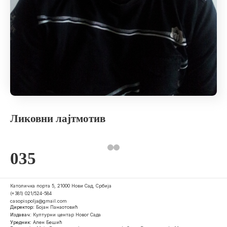
Ликовни лајтмотив
035
Католичка порта 5, 21000 Нови Сад, Србија
(+381) 021/524-584
casopispolja@gmail.com
Директор:
Бојан Панаотовић
Издавач:
Културни центар Новог Сада
Уредник:
Ален Бешић