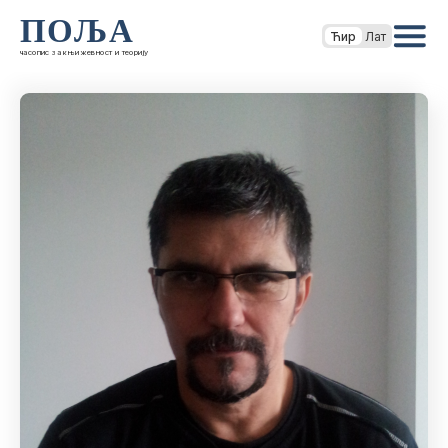
ПОЉА
Ћир
Лат
часопис за књижевност и теорију