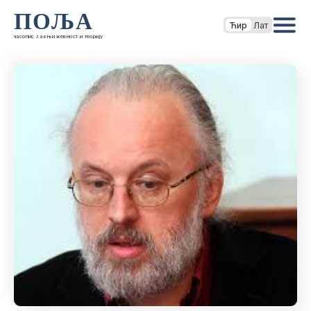
ПОЉА
Ћир
Лат
часопис за књижевност и теорију