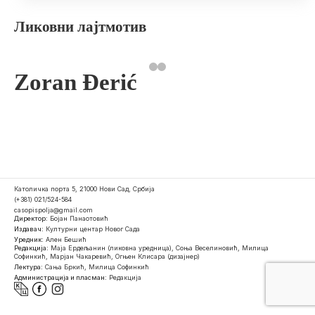
Ликовни лајтмотив
Zoran Đerić
Католичка порта 5, 21000 Нови Сад, Србија
(+381) 021/524-584
casopispolja@gmail.com
Директор:
Бојан Панаотовић
Издавач:
Културни центар Новог Сада
Уредник:
Ален Бешић
Редакција:
Маја Ердељанин (ликовна уредница), Соња Веселиновић, Милица
Софинкић, Марјан Чакаревић, Огњен Клисара (дизајнер)
Лектура:
Сања Бркић, Милица Софинкић
Администрација и пласман:
Редакција